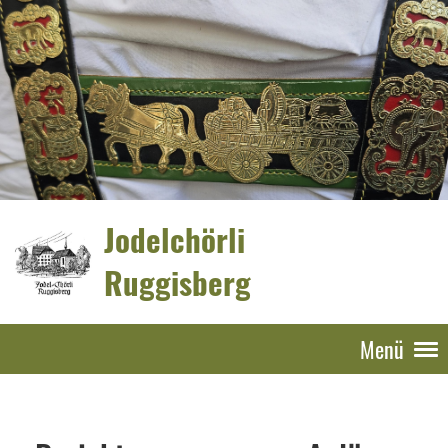
Jodelchörli
Ruggisberg
Menü